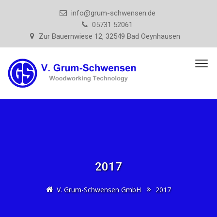
info@grum-schwensen.de
05731 52061
Zur Bauernwiese 12, 32549 Bad Oeynhausen
2017
V. Grum-Schwensen GmbH
2017