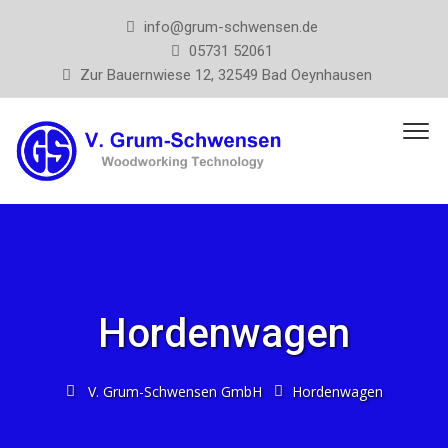
info@grum-schwensen.de
05731 52061
Zur Bauernwiese 12, 32549 Bad Oeynhausen
Hordenwagen
V. Grum-Schwensen GmbH
Hordenwagen