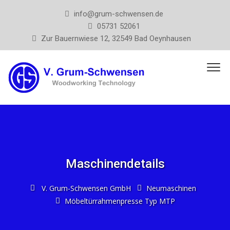
info@grum-schwensen.de
05731 52061
Zur Bauernwiese 12, 32549 Bad Oeynhausen
Maschinendetails
V. Grum-Schwensen GmbH
Neumaschinen
Möbeltürrahmenpresse Typ MTP