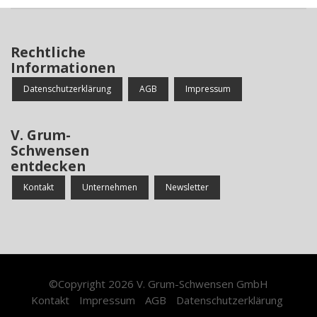
Rechtliche
Informationen
Datenschutzerklärung
AGB
Impressum
V. Grum-
Schwensen
entdecken
Kontakt
Unternehmen
Newsletter
©Copyright 2026
V. Grum-Schwensen GmbH
Kontakt
Impressum
AGB
Datenschutzerklärung