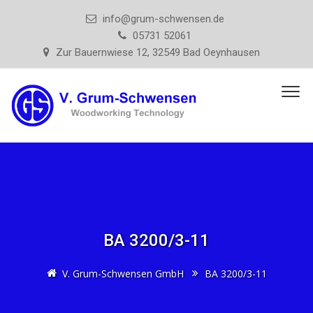
info@grum-schwensen.de
05731 52061
Zur Bauernwiese 12, 32549 Bad Oeynhausen
BA 3200/3-11
V. Grum-Schwensen GmbH
BA 3200/3-11