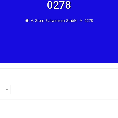
0278
V. Grum-Schwensen GmbH
0278