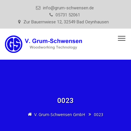
info@grum-schwensen.de
05731 52061
Zur Bauernwiese 12, 32549 Bad Oeynhausen
0023
V. Grum-Schwensen GmbH
0023