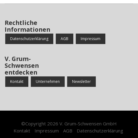
Rechtliche
Informationen
Datenschutzerklärung
AGB
Impressum
V. Grum-
Schwensen
entdecken
Kontakt
Unternehmen
Newsletter
©Copyright 2026
V. Grum-Schwensen GmbH
Kontakt
Impressum
AGB
Datenschutzerklärung