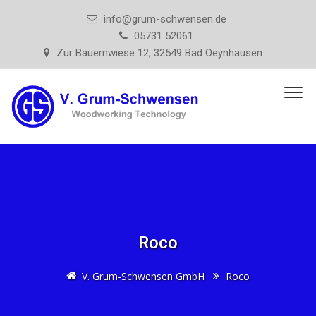
info@grum-schwensen.de
05731 52061
Zur Bauernwiese 12, 32549 Bad Oeynhausen
Roco
V. Grum-Schwensen GmbH
Roco