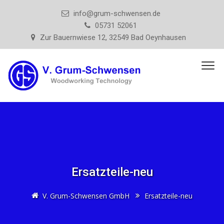
info@grum-schwensen.de
05731 52061
Zur Bauernwiese 12, 32549 Bad Oeynhausen
Ersatzteile-neu
V. Grum-Schwensen GmbH
Ersatzteile-neu