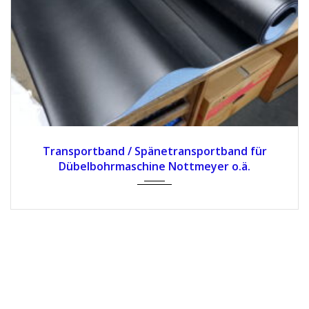
Transportband / Spänetransportband für
Dübelbohrmaschine Nottmeyer o.ä.