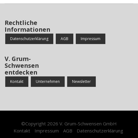
Rechtliche
Informationen
Datenschutzerklärung
AGB
Impressum
V. Grum-
Schwensen
entdecken
Kontakt
Unternehmen
Newsletter
©Copyright 2026
V. Grum-Schwensen GmbH
Kontakt
Impressum
AGB
Datenschutzerklärung