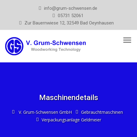
info@grum-schwensen.de
05731 52061
Zur Bauernwiese 12, 32549 Bad Oeynhausen
Maschinendetails
V. Grum-Schwensen GmbH
Gebrauchtmaschinen
Verpackungsanlage Geldmeier